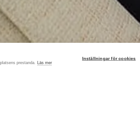
Inställningar för cookies
bplatsens prestanda.
Läs mer
rogram/koncept som vi kallar
ärnan och nervsystemet.
kniker som vi har arbetat med var
r egen modell av yoga – Brain Yoga
.