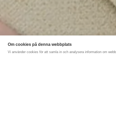
Om cookies på denna webbplats
Vi använder cookies för att samla in och analysera information om web
Med utgångspunkten från en yoga har vi skapat ett p
Brain Yoga
– en yoga för att stödja och balansera hj
Konceptet baseras på ett antal olika metoder och te
för sig under många år och som vi nu integrerar i vå